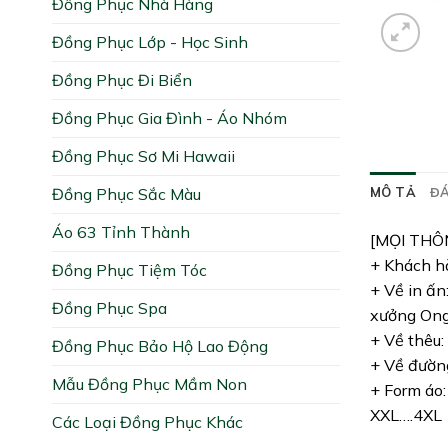
Đồng Phục Nhà Hàng
Đồng Phục Lớp - Học Sinh
Đồng Phục Đi Biển
Đồng Phục Gia Đình - Áo Nhóm
Đồng Phục Sơ Mi Hawaii
Đồng Phục Sắc Màu
MÔ TẢ
ĐÁ
Áo 63 Tỉnh Thành
[MỌI THÔ
+ Khách hà
Đồng Phục Tiệm Tóc
+ Về in ấn
Đồng Phục Spa
xưởng Ong 
+ Về thêu:
Đồng Phục Bảo Hộ Lao Động
+ Về đường
Mẫu Đồng Phục Mầm Non
+ Form áo:
XXL….4XL
Các Loại Đồng Phục Khác