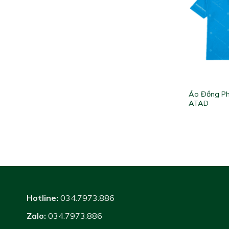
Áo Đồng Ph
ATAD
Hotline:
034.7973.886
Zalo:
034.7973.886