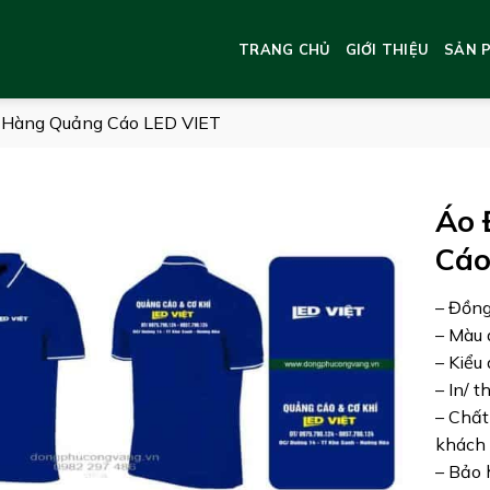
TRANG CHỦ
GIỚI THIỆU
SẢN 
 Hàng Quảng Cáo LED VIET
Áo 
Cáo
– Đồn
– Màu 
– Kiểu
– In/ t
– Chất
khách 
– Bảo 