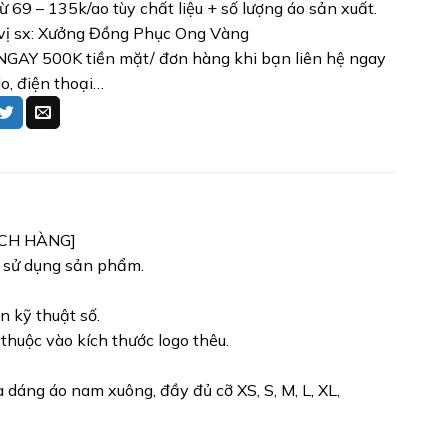
từ 69 – 135k/ao tùy chất liệu + số lượng áo sản xuất.
vị sx: Xưởng Đồng Phục Ong Vàng
GAY 500K tiền mặt/ đơn hàng khi bạn liên hệ ngay
lo, điện thoại…
ÁCH HÀNG]
h sử dụng sản phẩm.
n kỹ thuật số.
 thuộc vào kích thước logo thêu.
dáng áo nam xuông, đầy đủ cỡ XS, S, M, L, XL,