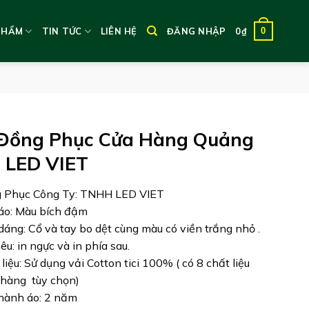
0
PHẨM
TIN TỨC
LIÊN HỆ
ĐĂNG NHẬP
0
₫
Đồng Phục Cửa Hàng Quảng
 LED VIET
g Phục Công Ty: TNHH LED VIET
áo: Màu bích đậm
 dáng: Cổ và tay bo dệt cùng màu có viền trắng nhỏ .
hêu: in ngực và in phía sau.
 liệu: Sử dụng vải Cotton tici 100%
( có 8 chất liệu
hàng tùy chọn)
hành áo: 2 năm