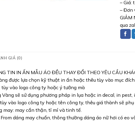
– Giá: 
– Đơn 
GIẢM N
qua za
NH GIÁ (0)
NG TIN IN ẤN MẪU ÁO ĐỀU THAY ĐỔI THEO YÊU CẦU KH
ng được lựa chọn kỹ thuật in ấn hoặc thêu tùy vào mục đíc
: tùy vào logo công ty hoặc ý tưởng mà
Vàng sẽ sử dụng phương pháp in lụa hoặc in decal, in pest, i
 tùy vào logo công ty hoặc tên công ty, thêu giá thành sẽ phụ
 may: may cẩn thận, tỉ mỉ và tinh tế.
 From dáng may chuẩn, thông thường dáng áo nữ hơi có eo và 