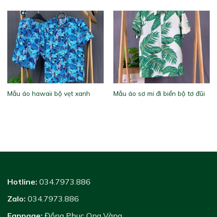
Mẫu áo hawaii bộ vẹt xanh
Mẫu áo sơ mi đi biển bộ tơ đũi
Hotline:
034.7973.886
Zalo:
034.7973.886
Fanpage:
Đồng Phục Ong Vàng