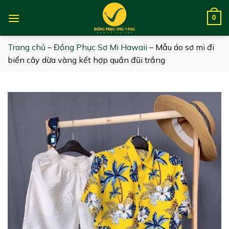
Skip
to
0
content
Trang chủ
–
Đồng Phục Sơ Mi Hawaii
–
Mẫu áo sơ mi đi
biển cây dừa vàng kết hợp quần đũi trắng