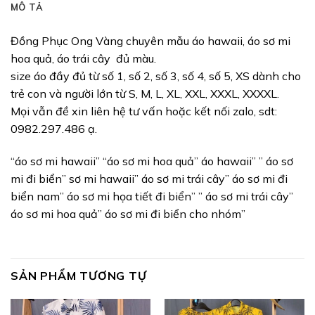
MÔ TẢ
Đồng Phục Ong Vàng chuyên mẫu áo hawaii, áo sơ mi
hoa quả, áo trái cây đủ màu.
size áo đầy đủ từ số 1, số 2, số 3, số 4, số 5, XS dành cho
trẻ con và người lớn từ S, M, L, XL, XXL, XXXL, XXXXL.
Mọi vẫn đề xin liên hệ tư vấn hoặc kết nối zalo, sdt:
0982.297.486 ạ.
“áo sơ mi hawaii” “áo sơ mi hoa quả” áo hawaii” ” áo sơ
mi đi biển” sơ mi hawaii” áo sơ mi trái cây” áo sơ mi đi
biển nam” áo sơ mi họa tiết đi biển” ” áo sơ mi trái cây”
áo sơ mi hoa quả” áo sơ mi đi biển cho nhóm”
SẢN PHẨM TƯƠNG TỰ