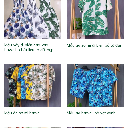
Mẫu váy đi biển dây, váy
Mẫu áo sơ mi đi biển bộ tơ đũi
hawaii- chất liệu tơ đũi đẹp
Mẫu áo sơ mi hawaii
Mẫu áo hawaii bộ vẹt xanh