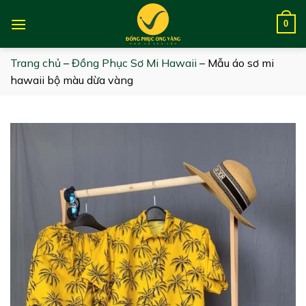
Skip
to
0
content
Trang chủ
–
Đồng Phục Sơ Mi Hawaii
–
Mẫu áo sơ mi
hawaii bộ màu dừa vàng