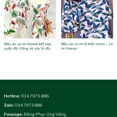
Mẫu áo sơ mi hawaii kết hợp
Mẫu áo sơ mi đi biển nhóm – sơ
quần đũi trắng và váy tơ đũi
mi hawaii
Hotline:
034.7973.886
Zalo:
034.7973.886
Fanpage:
Đồng Phục Ong Vàng