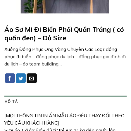
Áo Sơ Mi Đi Biển Phối Quần Trắng ( có
quần đen) – Đủ Size
Xưởng Đồng Phục Ong Vàng Chuyên Các Loại:
đ
ồng
phục đi biển –
đồng phục du lịch – đồng phục gia đình đi
du lịch – áo team building…
MÔ TẢ
[MỌI THÔNG TIN IN ẤN MẪU ÁO ĐỀU THAY ĐỔI THEO
YÊU CẦU KHÁCH HÀNG]
Size áo, Cỡ áo: Đầy đủ từ trẻ em 10kg đến người lớn