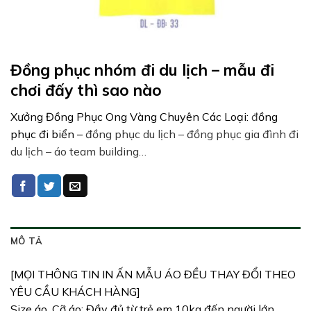
Đồng phục nhóm đi du lịch – mẫu đi
chơi đấy thì sao nào
Xưởng Đồng Phục Ong Vàng Chuyên Các Loại:
đ
ồng
phục đi biển –
đồng phục du lịch – đồng phục gia đình đi
du lịch – áo team building…
MÔ TẢ
[MỌI THÔNG TIN IN ẤN MẪU ÁO ĐỀU THAY ĐỔI THEO
YÊU CẦU KHÁCH HÀNG]
Size áo, Cỡ áo: Đầy đủ từ trẻ em 10kg đến người lớn