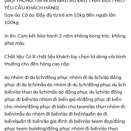
[MỌI THÔNG TIN IN ẤN MẪU ÁO ĐỀU THAY ĐỔI THEO
YÊU CẦU KHÁCH HÀNG]
Size áo, Cỡ áo: Đầy đủ từ trẻ em 10kg đến người lớn
100kg.
In ấn: Cam kết bảo hành 2 năm không bong tróc, không
phai màu.
Chất liệu: Có 8 chất liệu khách tùy chọn từ dòng vải bình
thường cho đến hàng cao cấp.
áo nhóm đi du lịch/đồng phục nhóm đi du lịch/áo đồng
phục đi du lịch/mẫu áo nhóm đi du lịch/đồng phục du lịch
biển/áo thun du lịch/mẫu áo đồng phục du lịch/áo đồng
phục đi biển/áo nhóm đi biển giá rẻ/đồng phục đi biển
cho nhóm/đồng phục đi biển cho team/áo thun nhóm đi
biển/mẫu áo nhóm đi biển/áo đi biển/quần áo đi
biển/quần đi biển/áo gia đình đi biển/áo team đẹp/đồng
phục team building/đồng phục nhóm đi biển/áo thun