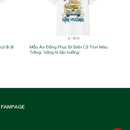
ứ đi đi
Mẫu Áo Đồng Phục Đi Biển Cổ Tròn Màu
Trắng” Sống là tận hưởng”
FANPAGE