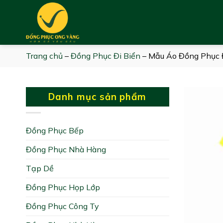
Skip
to
content
Trang chủ
–
Đồng Phục Đi Biển
–
Mẫu Áo Đồng Phục Đ
Danh mục sản phẩm
Đồng Phục Bếp
Đồng Phục Nhà Hàng
Tạp Dề
Đồng Phục Họp Lớp
Đồng Phục Công Ty