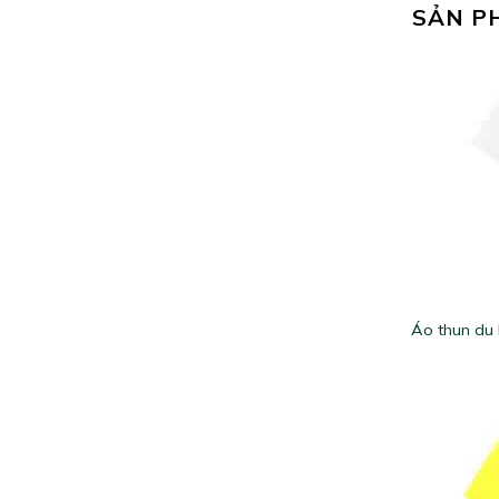
SẢN P
Áo thun du l