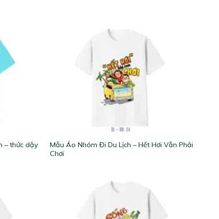
 – thức dậy
Mẫu Áo Nhóm Đi Du Lịch – Hết Hơi Vẫn Phải
Chơi