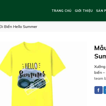
TRANG CHỦ
GIỚI THIỆU
SẢN 
i Biển Hello Summer
Mẫu
Su
Xưởng
biển –
team b