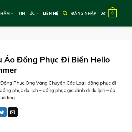
0
PHẨM
TIN TỨC
LIÊN HỆ
ĐĂNG NHẬP
0
₫
 Áo Đồng Phục Đi Biển Hello
mmer
 Đồng Phục Ong Vàng Chuyên Các Loại:
đ
ồng phục đi
đồng phục du lịch – đồng phục gia đình đi du lịch – áo
uilding…