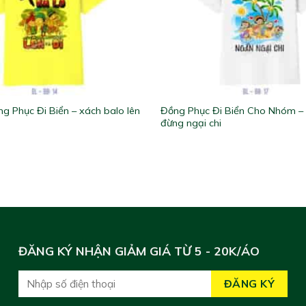
 Phục Đi Biển – xách balo lên
Đồng Phục Đi Biển Cho Nhóm – c
đừng ngại chi
ĐĂNG KÝ NHẬN GIẢM GIÁ TỪ 5 - 20K/ÁO