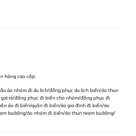
ến hàng cao cấp.
ẫu áo nhóm đi du lịch/đồng phục du lịch biển/áo thun
n giá rẻ/đồng phục đi biển cho nhóm/đồng phục đi
n áo đi biển/quần đi biển/áo gia đình đi biển/áo
m building/áo nhóm đi biển/áo thun team building/