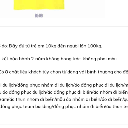
ỡ áo: Đầy đủ từ trẻ em 10kg đến người lớn 100kg.
m kết bảo hành 2 năm không bong tróc, không phai màu.
 Có 8 chất liệu khách tùy chọn từ dòng vải bình thường cho đ
 du lịch/đồng phục nhóm đi du lịch/áo đồng phục đi du lịch/m
u áo đồng phục du lịch/áo đồng phục đi biển/áo nhóm đi biể
eam/áo thun nhóm đi biển/mẫu áo nhóm đi biển/áo đi biển/quầ
ồng phục team building/đồng phục nhóm đi biển/áo thun tea