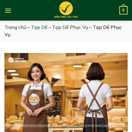
Skip
to
0
content
Trang chủ
–
Tạp Dề
–
Tạp Dề Phục Vụ
–
Tạp Dề Phục
Vụ