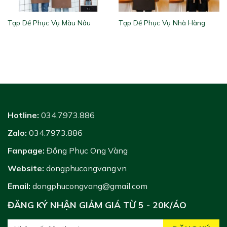
Tạp Dề Phục Vụ Màu Nâu
Tạp Dề Phục Vụ Nhà Hàng
Hotline:
034.7973.886
Zalo:
034.7973.886
Fanpage:
Đồng Phục Ong Vàng
Website:
dongphucongvang.vn
Email:
dongphucongvang@gmail.com
ĐĂNG KÝ NHẬN GIẢM GIÁ TỪ 5 - 20K/ÁO