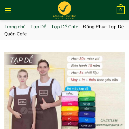
Skip
to
0
content
Trang chủ
–
Tạp Dề
–
Tạp Dề Cafe
–
Đồng Phục Tạp Dề
Quán Cafe