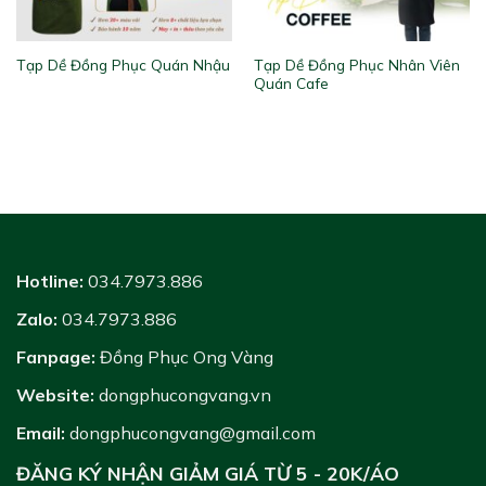
Tạp Dề Đồng Phục Nhân Viên
Tạp Dề Đồng Phục Quán Nhậu
Quán Cafe
Hotline:
034.7973.886
Zalo:
034.7973.886
Fanpage:
Đồng Phục Ong Vàng
Website:
dongphucongvang.vn
Email:
dongphucongvang@gmail.com
ĐĂNG KÝ NHẬN GIẢM GIÁ TỪ 5 - 20K/ÁO