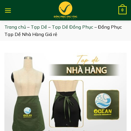
Skip
to
0
content
Trang chủ
–
Tạp Dề
–
Tạp Dề Đồng Phục
–
Đồng Phục
Tạp Dề Nhà Hàng Giá rẻ