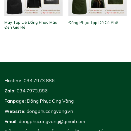
May Tạp Dề Đồng Phục Màu
Đồng Phục Tạp Dề Cà Phê
Đen Giá Rẻ
Hotline:
034.7973.886
Zalo:
034.7973.886
Fanpage:
Đồng Phục Ong Vàng
Website:
dongphucongvang.vn
Email:
dongphucongvang@gmail.com