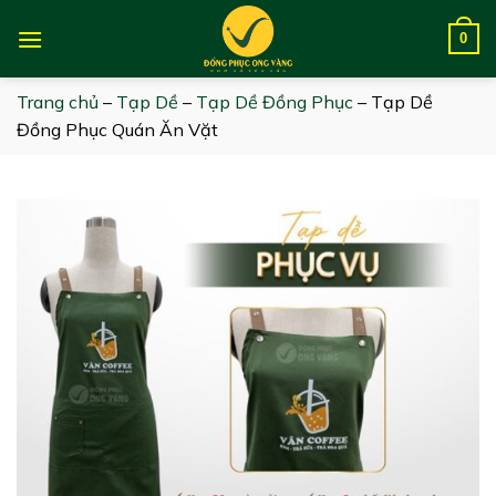
Skip
to
0
content
Trang chủ
–
Tạp Dề
–
Tạp Dề Đồng Phục
–
Tạp Dề
Đồng Phục Quán Ăn Vặt