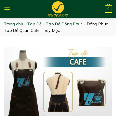
Skip
to
0
content
Trang chủ
–
Tạp Dề
–
Tạp Dề Đồng Phục
–
Đồng Phục
Tạp Dề Quán Cafe Thủy Mộc