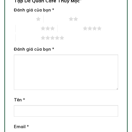
Tạp Dề Quán Cafe Thủy Mộc”
Đánh giá của bạn
*
1 trên 5 sao
2 trên 5 sao
3 trên 5 sao
4 trên 5 sao
5 trên 5 sao
Đánh giá của bạn
*
Tên
*
Email
*