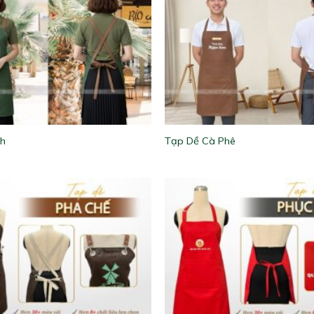
nh
Tạp Dề Cà Phê