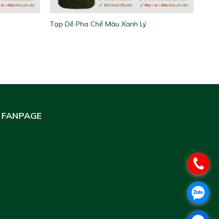
Tạp Dề Pha Chế Màu Xanh Lý
FANPAGE