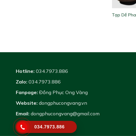
Tạp Dề Pha
Hotline:
034.7973.886
Zalo:
034.7973.886
Fanpage:
Đồng Phục Ong Vàng
Website:
dongphucongvang.vn
Email:
dongphucongvang@gmail.com
034.7973.886