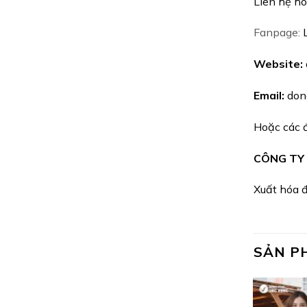
Liên hệ hot
Fanpage:
Website:
Email:
don
Hoặc các đ
CÔNG TY
Xuất hóa đ
SẢN P