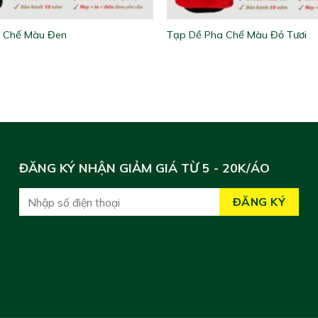
 Chế Màu Đen
Tạp Dề Pha Chế Màu Đỏ Tươi
ĐĂNG KÝ NHẬN GIẢM GIÁ TỪ 5 - 20K/ÁO