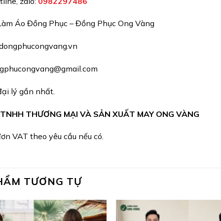
line, zalo:
098229748
6
Làm Áo Đồng Phục – Đồng Phục Ong Vàng
dongphucongvang.vn
gphucongvang@gmail.com
ại lý gần nhất.
 TNHH THƯƠNG MẠI VÀ SẢN XUẤT MAY ONG VÀNG
ơn VAT theo yêu cầu nếu có.
HẨM TƯƠNG TỰ