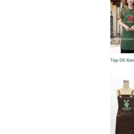
Tạp Dề Xa