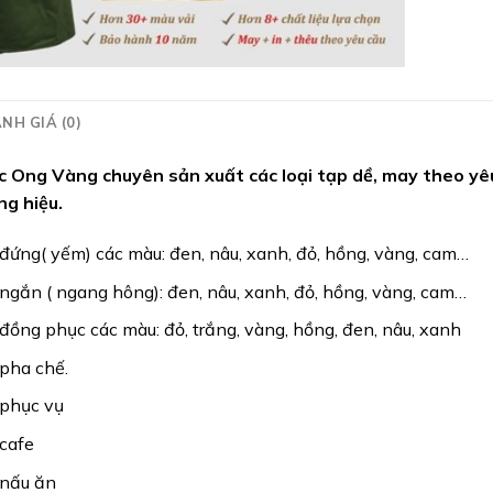
NH GIÁ (0)
 Ong Vàng chuyên sản xuất các loại tạp dề, may theo yêu 
ng hiệu.
đứng( yếm) các màu: đen, nâu, xanh, đỏ, hồng, vàng, cam…
ngắn ( ngang hông): đen, nâu, xanh, đỏ, hồng, vàng, cam…
đồng phục các màu: đỏ, trắng, vàng, hồng, đen, nâu, xanh
pha chế.
 phục vụ
cafe
 nấu ăn