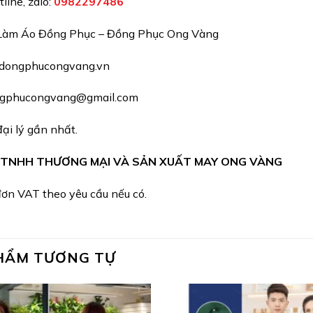
line, zalo:
098229748
6
Làm Áo Đồng Phục – Đồng Phục Ong Vàng
dongphucongvang.vn
gphucongvang@gmail.com
ại lý gần nhất.
 TNHH THƯƠNG MẠI VÀ SẢN XUẤT MAY ONG VÀNG
ơn VAT theo yêu cầu nếu có.
HẨM TƯƠNG TỰ