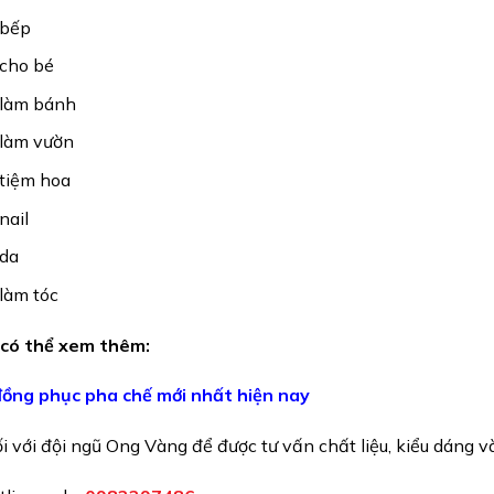
 bếp
cho bé
 làm bánh
 làm vườn
tiệm hoa
nail
 da
làm tóc
có thể xem thêm:
ồng phục pha chế mới nhất hiện nay
i với đội ngũ Ong Vàng để được tư vấn chất liệu, kiểu dáng v