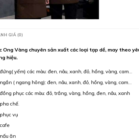
NH GIÁ (0)
 Ong Vàng chuyên sản xuất các loại tạp dề, may theo yêu 
ng hiệu.
đứng( yếm) các màu: đen, nâu, xanh, đỏ, hồng, vàng, cam…
ngắn ( ngang hông): đen, nâu, xanh, đỏ, hồng, vàng, cam…
đồng phục các màu: đỏ, trắng, vàng, hồng, đen, nâu, xanh
pha chế.
 phục vụ
cafe
 nấu ăn