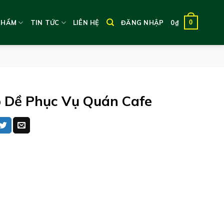
0
PHẨM
TIN TỨC
LIÊN HỆ
ĐĂNG NHẬP
0
₫
 Dề Phục Vụ Quán Cafe