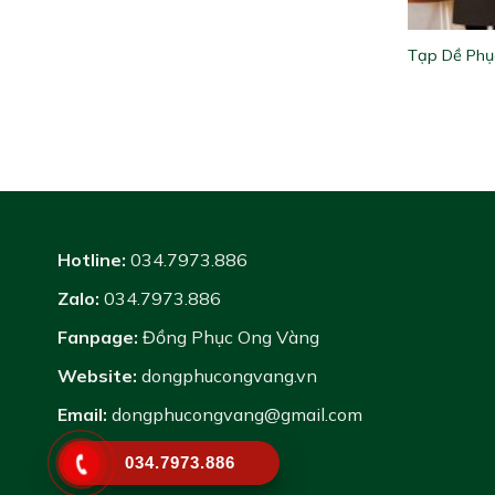
Tạp Dề Phụ
Hotline:
034.7973.886
Zalo:
034.7973.886
Fanpage:
Đồng Phục Ong Vàng
Website:
dongphucongvang.vn
Email:
dongphucongvang@gmail.com
034.7973.886