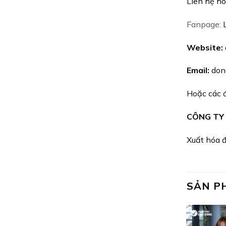
Liên hệ hot
Fanpage:
Website:
Email:
don
Hoặc các đ
CÔNG TY
Xuất hóa đ
SẢN P