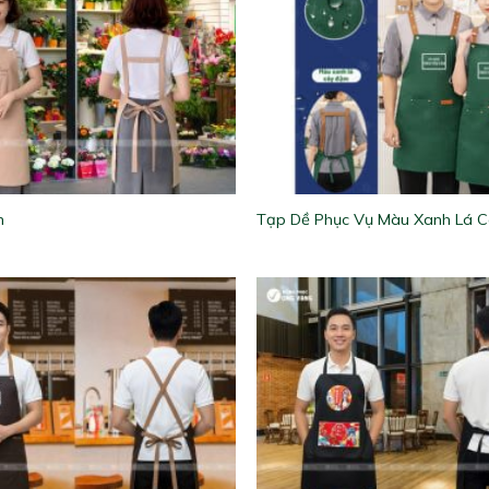
m
Tạp Dề Phục Vụ Màu Xanh Lá 