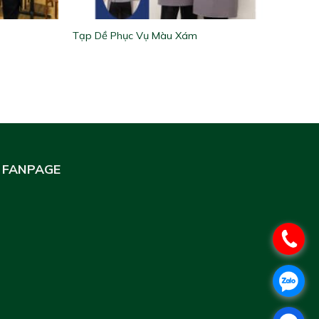
Tạp Dề Phục Vụ Màu Xám
FANPAGE