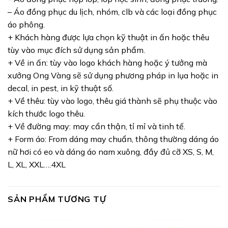
– Áo đồng phục du lịch, nhóm, clb và các loại đồng phục
áo phông.
+ Khách hàng được lựa chọn kỹ thuật in ấn hoặc thêu
tùy vào mục đích sử dụng sản phẩm.
+ Về in ấn: tùy vào logo khách hàng hoặc ý tưởng mà
xưởng Ong Vàng sẽ sử dụng phương pháp in lụa hoặc in
decal, in pest, in kỹ thuật số.
+ Về thêu: tùy vào logo, thêu giá thành sẽ phụ thuộc vào
kích thước logo thêu.
+ Về đường may: may cẩn thận, tỉ mỉ và tinh tế.
+ Form áo: From dáng may chuẩn, thông thường dáng áo
nữ hơi có eo và dáng áo nam xuông, đầy đủ cỡ XS, S, M,
L, XL, XXL….4XL
SẢN PHẨM TƯƠNG TỰ