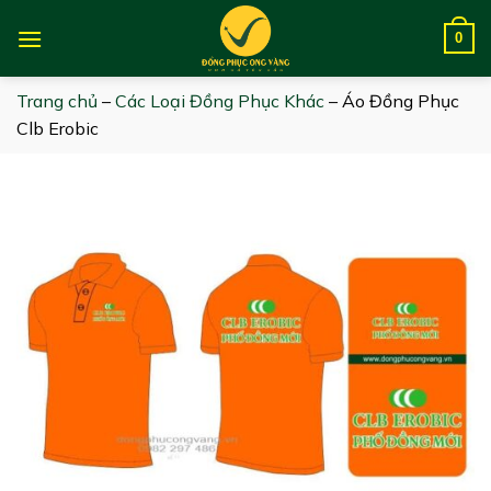
Skip
to
0
content
Trang chủ
–
Các Loại Đồng Phục Khác
–
Áo Đồng Phục
Clb Erobic