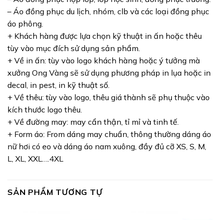
– Áo đồng phục du lịch, nhóm, clb và các loại đồng phục
áo phông.
+ Khách hàng được lựa chọn kỹ thuật in ấn hoặc thêu
tùy vào mục đích sử dụng sản phẩm.
+ Về in ấn: tùy vào logo khách hàng hoặc ý tưởng mà
xưởng Ong Vàng sẽ sử dụng phương pháp in lụa hoặc in
decal, in pest, in kỹ thuật số.
+ Về thêu: tùy vào logo, thêu giá thành sẽ phụ thuộc vào
kích thước logo thêu.
+ Về đường may: may cẩn thận, tỉ mỉ và tinh tế.
+ Form áo: From dáng may chuẩn, thông thường dáng áo
nữ hơi có eo và dáng áo nam xuông, đầy đủ cỡ XS, S, M,
L, XL, XXL….4XL
SẢN PHẨM TƯƠNG TỰ