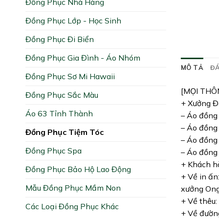
Đồng Phục Nhà Hàng
Đồng Phục Lớp - Học Sinh
Đồng Phục Đi Biển
Đồng Phục Gia Đình - Áo Nhóm
MÔ TẢ
ĐÁ
Đồng Phục Sơ Mi Hawaii
[MỌI THÔ
Đồng Phục Sắc Màu
+ Xưởng Đồ
Áo 63 Tỉnh Thành
– Áo đồng 
– Áo đồng 
Đồng Phục Tiệm Tóc
– Áo đồng 
Đồng Phục Spa
– Áo đồng 
+ Khách hà
Đồng Phục Bảo Hộ Lao Động
+ Về in ấn
Mẫu Đồng Phục Mầm Non
xưởng Ong 
+ Về thêu:
Các Loại Đồng Phục Khác
+ Về đường