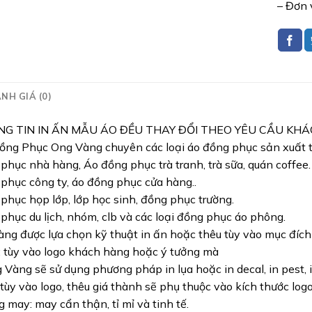
– Đơn 
NH GIÁ (0)
NG TIN IN ẤN MẪU ÁO ĐỀU THAY ĐỔI THEO YÊU CẦU KH
ng Phục Ong Vàng chuyên các loại áo đồng phục sản xuất từ
phục nhà hàng, Áo đồng phục trà tranh, trà sữa, quán coffee.
phục công ty, áo đồng phục cửa hàng..
phục họp lớp, lớp học sinh, đồng phục trường.
phục du lịch, nhóm, clb và các loại đồng phục áo phông.
ng được lựa chọn kỹ thuật in ấn hoặc thêu tùy vào mục đíc
: tùy vào logo khách hàng hoặc ý tưởng mà
Vàng sẽ sử dụng phương pháp in lụa hoặc in decal, in pest, i
 tùy vào logo, thêu giá thành sẽ phụ thuộc vào kích thước logo
 may: may cẩn thận, tỉ mỉ và tinh tế.