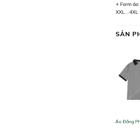
+ Form áo:
XXL….4XL
SẢN P
Áo Đồng Ph