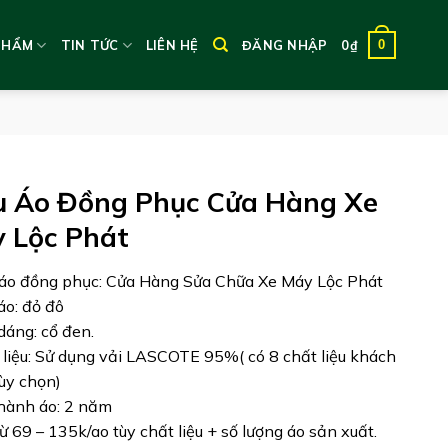
0
PHẨM
TIN TỨC
LIÊN HỆ
ĐĂNG NHẬP
0
₫
 Áo Đồng Phục Cửa Hàng Xe
 Lộc Phát
áo đồng phục: Cửa Hàng Sửa Chữa Xe Máy Lộc Phát
áo: đỏ đô
 dáng: cổ đen.
 liệu: Sử dụng vải LASCOTE 95%( có 8 chất liệu khách
ùy chọn)
hành áo: 2 năm
từ 69 – 135k/ao tùy chất liệu + số lượng áo sản xuất.