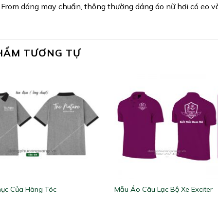
 From dáng may chuẩn, thông thường dáng áo nữ hơi có eo và 
HẨM TƯƠNG TỰ
ục Của Hàng Tóc
Mẫu Áo Câu Lạc Bộ Xe Exciter