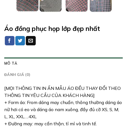
Áo đồng phục họp lớp đẹp nhất
MÔ TẢ
ĐÁNH GIÁ (0)
[MỌI THÔNG TIN IN ẤN MẪU ÁO ĐỀU THAY ĐỔI THEO
THÔNG TIN YÊU CẦU CỦA KHÁCH HÀNG]
+ Form áo: From dáng may chuẩn, thông thường dáng áo
nữ hơi có eo và dáng áo nam xuông, đầy đủ cỡ XS, S, M,
L, XL, XXL….4XL
+ Đường may: may cẩn thận, tỉ mỉ và tinh tế.