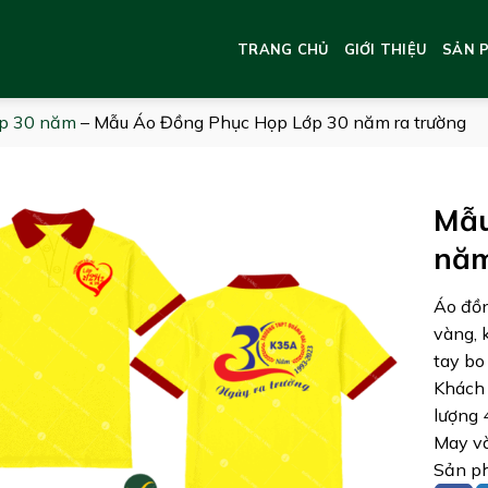
TRANG CHỦ
GIỚI THIỆU
SẢN 
p 30 năm
–
Mẫu Áo Đồng Phục Họp Lớp 30 năm ra trường
Mẫu
năm
Áo đồn
vàng, 
tay bo
Khách 
lượng 
May và
Sản ph