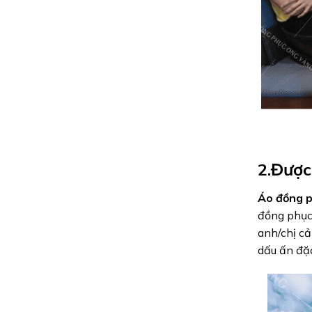
2.Được
Áo đồng p
đồng phục 
anh/chị cả
dấu ấn đặc