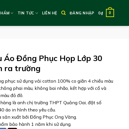
0
PHẨM
TIN TỨC
LIÊN HỆ
ĐĂNG NHẬP
0
₫
 Áo Đồng Phục Họp Lớp 30
 ra trường
g phục sử dụng vải cotton 100% co giãn 4 chiều màu
không phai màu, không bai nhão, kết hợp với cổ và
 màu đỏ đô.
hàng là anh chị trường THPT Quảng Oai, đặt số
40 áo in hình theo yêu cầu.
 sản xuất bởi Đồng Phục Ong Vàng.
ẩm bảo hành 1 năm khi sử dụng.