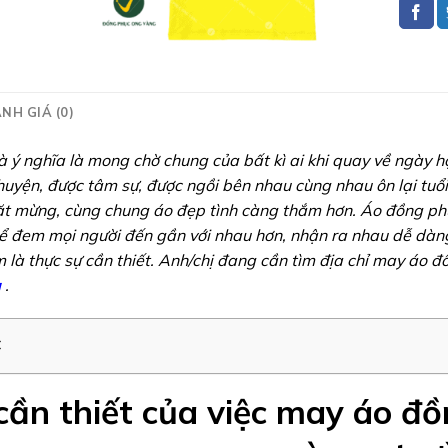
NH GIÁ (0)
à ý nghĩa là mong chờ chung của bất kì ai khi quay về ngày
huyện, được tâm sự, được ngồi bên nhau cùng nhau ôn lại tuổi
t mừng, cùng chung áo đẹp tình càng thắm hơn. Áo đồng phục
ể đem mọi người đến gần với nhau hơn, nhận ra nhau dễ dàng
 là thực sự cần thiết. Anh/chị đang cần tìm địa chỉ may áo đ
g
.
c
cần thiết của việc may áo đ