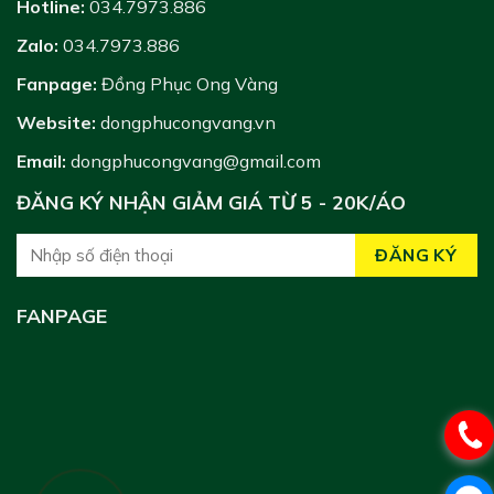
Hotline:
034.7973.886
Zalo:
034.7973.886
Fanpage:
Đồng Phục Ong Vàng
Website:
dongphucongvang.vn
Email:
dongphucongvang@gmail.com
ĐĂNG KÝ NHẬN GIẢM GIÁ TỪ 5 - 20K/ÁO
FANPAGE