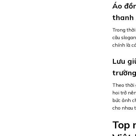
Áo đồn
thanh
Trong thời
câu slogan
chính là c
Lưu gi
trường
Theo thời 
hoi trở nê
bức ảnh ch
cho nhau t
Top 