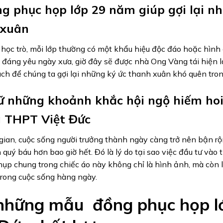
g phục họp lớp 29 năm giúp gợi lại n
 xuân
 học trò, mỗi lớp thường có một khẩu hiệu độc đáo hoặc hình
 đáng yêu ngày xưa, giờ đây sẽ được nhà Ong Vàng tái hiện l
ách để chúng ta gợi lại những ký ức thanh xuân khó quên tro
ữ những khoảnh khắc hội ngộ hiếm hoi
 THPT Việt Đức
gian, cuộc sống người trưởng thành ngày càng trở nên bận rộ
n quý báu hơn bao giờ hết. Đó là lý do tại sao việc đầu tư vào
ụp chung trong chiếc áo này không chỉ là hình ảnh, mà còn l
rong cuộc sống hàng ngày.
những mẫu đồng phục họp l