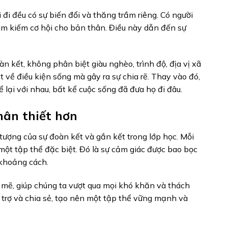
đi đều có sự biến đổi và thăng trầm riêng. Có người
ìm kiếm cơ hội cho bản thân. Điều này dẫn đến sự
 kết, không phân biệt giàu nghèo, trình độ, địa vị xã
 về điều kiện sống mà gây ra sự chia rẽ. Thay vào đó,
 lại với nhau, bất kể cuộc sống đã đưa họ đi đâu.
hân thiết hơn
tượng của sự đoàn kết và gắn kết trong lớp học. Mỗi
ột tập thể đặc biệt. Đó là sự cảm giác được bao bọc
 khoảng cách.
mẽ, giúp chúng ta vượt qua mọi khó khăn và thách
 trợ và chia sẻ, tạo nên một tập thể vững mạnh và