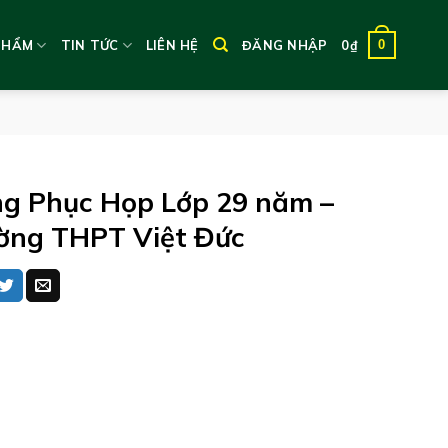
0
PHẨM
TIN TỨC
LIÊN HỆ
ĐĂNG NHẬP
0
₫
g Phục Họp Lớp 29 năm –
ờng THPT Việt Đức