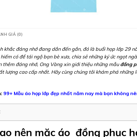
NH GIÁ (0)
 khắc đáng nhớ đang dần đến gần, đó là buổi họp lớp 29 nă
 hiếm có để tái ngộ bạn bè xưa, chia sẻ những ký ức ngọt ng
n thêm đáng nhớ, Ong Vàng xin giới thiệu những mẫu
đồng p
ất lượng cao cấp nhất. Hãy cùng chúng tôi khám phá những l
:
99+ Mẫu áo họp lớp đẹp nhất năm nay mà bạn không nê
c
sao nên mặc áo đồng phục h