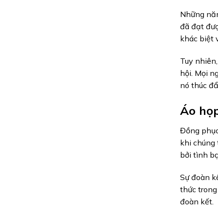
Những năm 
đã đạt đượ
khác biệt 
Tuy nhiên,
hội. Mọi n
nó thúc đẩ
Áo họp
Đồng phục 
khi chúng 
bởi tình b
Sự đoàn k
thức trong
đoàn kết.