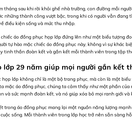
tháng sau khi rời khỏi ghế nhà trường, con đường mỗi người 
c những thành công vượt bậc, trong khi có người vẫn đang t
về điều kiện sống và mức thu nhập.
 chiếc áo đồng phục họp lớp đứng lên như một biểu tượng đoàn
gười tự hào mặc chiếc áo đồng phục này, không vì sự khác biệt
y tinh thần đoàn kết và gắn kết mỗi thành viên trong tập thể
 lớp 29 năm giúp mọi người gắn kết t
họp lớp không chỉ là một bộ trang phục, mà còn là một biểu 
ta mặc áo đồng phục, chúng ta cảm thấy như một phần của m
ạn và sức mạnh đoàn kết, và nó giúp xóa bỏ mọi ranh giới và
ết trong áo đồng phục mang lại một nguồn năng lượng mạnh 
 cuộc sống. Mỗi thành viên trong lớp học trở nên sẵn sàng hỗ