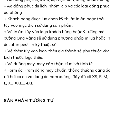
– Áo đồng phục du lịch, nhóm, clb và các loại đồng phục
áo phông.
+ Khách hàng được lựa chọn kỹ thuật in ấn hoặc thêu
tùy vào mục đích sử dụng sản phẩm.
+ Về in ấn: tùy vào logo khách hàng hoặc ý tưởng mà
xưởng Ong Vàng sẽ sử dụng phương pháp in lụa hoặc in
decal, in pest, in kỹ thuật số.
+ Về thêu: tùy vào logo, thêu giá thành sẽ phụ thuộc vào
kích thước logo thêu.
+ Về đường may: may cẩn thận, tỉ mỉ và tinh tế.
+ Form áo: From dáng may chuẩn, thông thường dáng áo
nữ hơi có eo và dáng áo nam xuông, đầy đủ cỡ XS, S, M,
L, XL, XXL….4XL
SẢN PHẨM TƯƠNG TỰ