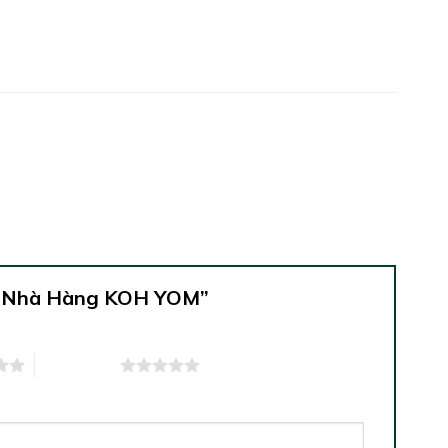
Áo Nhà Hàng KOH YOM”
5 trên 5 sao