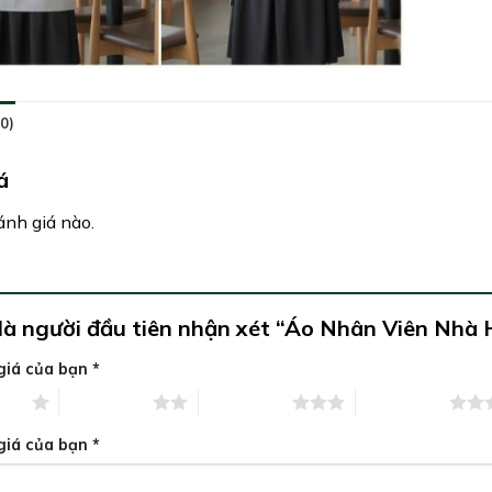
0)
á
nh giá nào.
là người đầu tiên nhận xét “Áo Nhân Viên Nhà
giá của bạn
*
5 sao
2 trên 5 sao
3 trên 5 sao
4 trên 5 sao
giá của bạn
*