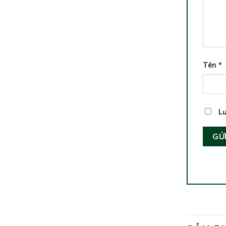
Tên
*
Lư