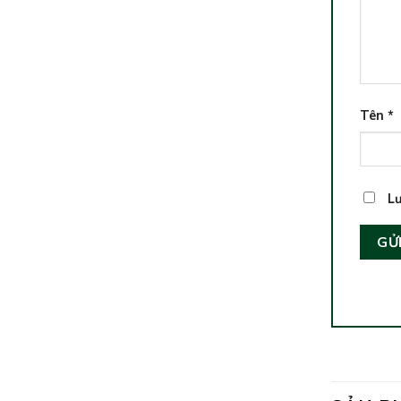
Tên
*
Lư