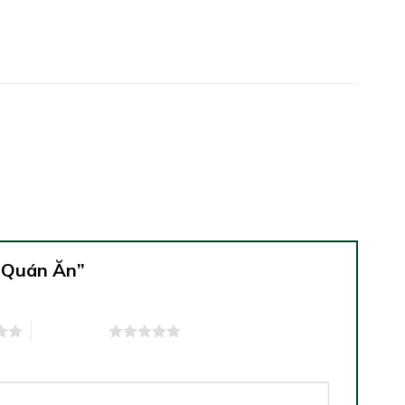
c Quán Ăn”
5 trên 5 sao