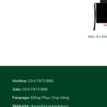
Mẫu Áo Đồ
Hotline:
034.7973.886
Zalo:
034.7973.886
Fanpage:
Đồng Phục Ong Vàng
Website:
dongphucongvang.vn