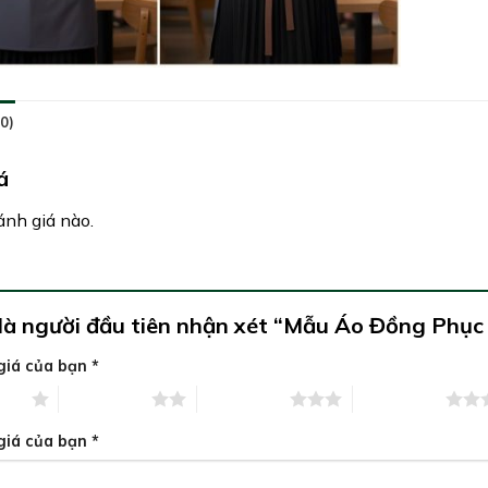
0)
á
nh giá nào.
là người đầu tiên nhận xét “Mẫu Áo Đồng Phụ
giá của bạn
*
5 sao
2 trên 5 sao
3 trên 5 sao
4 trên 5 sao
giá của bạn
*