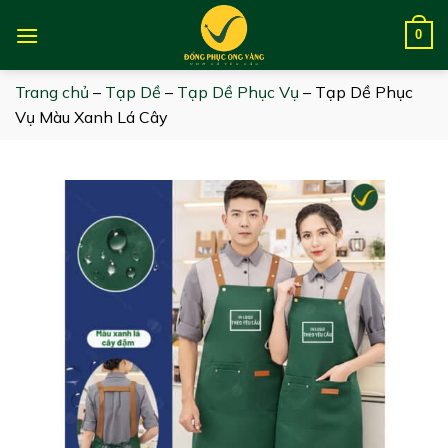
Skip
to
0
content
Trang chủ
–
Tạp Dề
–
Tạp Dề Phục Vụ
–
Tạp Dề Phục
Vụ Màu Xanh Lá Cây