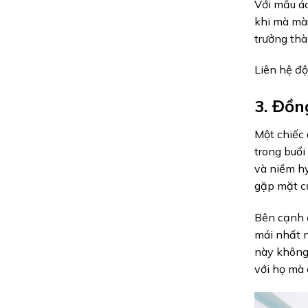
Với mẫu áo
khi mà màu
trưởng thà
Liên hệ đ
3. Đồ
Một chiếc
trong buổi
và niềm hy
gặp mặt củ
Bên cạnh đ
mái nhất n
này không 
với họ mà 