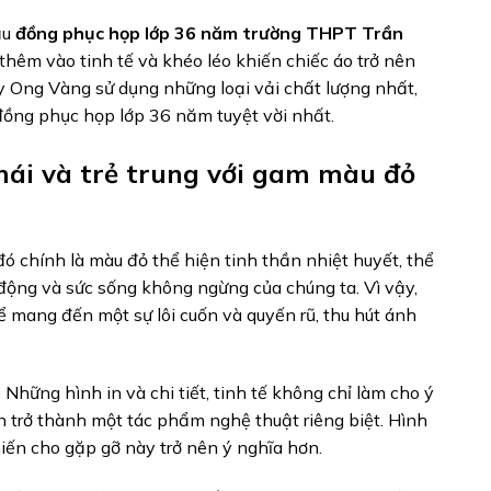
ẫu
đồng phục họp lớp 36 năm trường THPT Trần
c thêm vào tinh tế và khéo léo khiến chiếc áo trở nên
y Ong Vàng sử dụng những loại vải chất lượng nhất,
đồng phục họp lớp 36 năm tuyệt vời nhất.
mái và trẻ trung với gam màu đỏ
đó chính là màu đỏ thể hiện tinh thần nhiệt huyết, thể
i động và sức sống không ngừng của chúng ta. Vì vậy,
mang đến một sự lôi cuốn và quyến rũ, thu hút ánh
 Những hình in và chi tiết, tinh tế không chỉ làm cho ý
 trở thành một tác phẩm nghệ thuật riêng biệt. Hình
hiến cho gặp gỡ này trở nên ý nghĩa hơn.