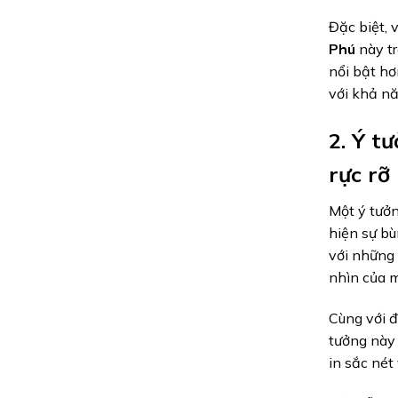
Đặc biệt, 
Phú
này tr
nổi bật hơ
với khả nă
2. Ý t
rực rỡ
Một ý tưở
hiện sự bù
với những
nhìn của m
Cùng với đ
tưởng này 
in sắc nét