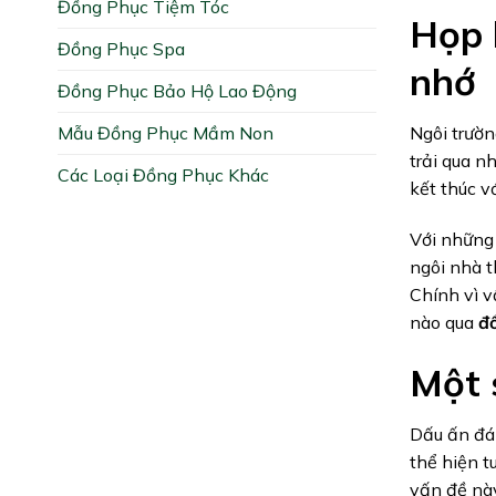
Đồng Phục Tiệm Tóc
Họp 
Đồng Phục Spa
nhớ
Đồng Phục Bảo Hộ Lao Động
Mẫu Đồng Phục Mầm Non
Ngôi trườn
trải qua n
Các Loại Đồng Phục Khác
kết thúc v
Với những 
ngôi nhà t
Chính vì v
nào qua
đ
Một 
Dấu ấn đán
thể hiện t
vấn đề nà