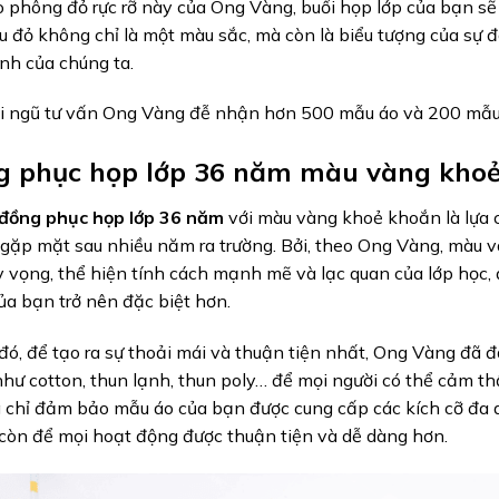
 phông đỏ rực rỡ này của Ong Vàng, buổi họp lớp của bạn sẽ 
 đỏ không chỉ là một màu sắc, mà còn là biểu tượng của sự đ
nh của chúng ta.
ội ngũ tư vấn Ong Vàng đễ nhận hơn 500 mẫu áo và 200 mẫu
ng phục họp lớp 36 năm màu vàng kho
đồng phục họp lớp 36 năm
với màu vàng khoẻ khoắn là lựa c
 gặp mặt sau nhiều năm ra trường. Bởi, theo Ong Vàng, màu và
 vọng, thể hiện tính cách mạnh mẽ và lạc quan của lớp học, 
a bạn trở nên đặc biệt hơn.
ó, để tạo ra sự thoải mái và thuận tiện nhất, Ong Vàng đã đặ
hư cotton, thun lạnh, thun poly… để mọi người có thể cảm thấy
chỉ đảm bảo mẫu áo của bạn được cung cấp các kích cỡ đa d
còn để mọi hoạt động được thuận tiện và dễ dàng hơn.