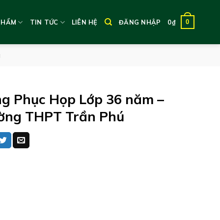
0
PHẨM
TIN TỨC
LIÊN HỆ
ĐĂNG NHẬP
0
₫
ú
g Phục Họp Lớp 36 năm –
ờng THPT Trần Phú