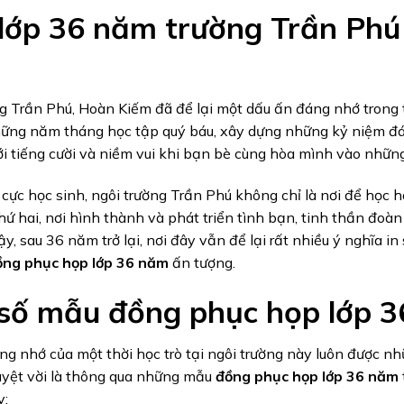
lớp 36 năm trường Trần Phú 
g Trần Phú, Hoàn Kiếm đã để lại một dấu ấn đáng nhớ trong tâ
hững năm tháng học tập quý báu, xây dựng những kỷ niệm đá
ới tiếng cười và niềm vui khi bạn bè cùng hòa mình vào nhữn
cực học sinh, ngôi trường Trần Phú không chỉ là nơi để học h
hứ hai, nơi hình thành và phát triển tình bạn, tinh thần đoàn 
ậy, sau 36 năm trở lại, nơi đây vẫn để lại rất nhiều ý nghĩa i
ồng phục họp lớp 36 năm
ấn tượng.
số mẫu đồng phục họp lớp 3
g nhớ của một thời học trò tại ngôi trường này luôn được nh
uyệt vời là thông qua những mẫu
đồng phục họp lớp 36 năm
y: