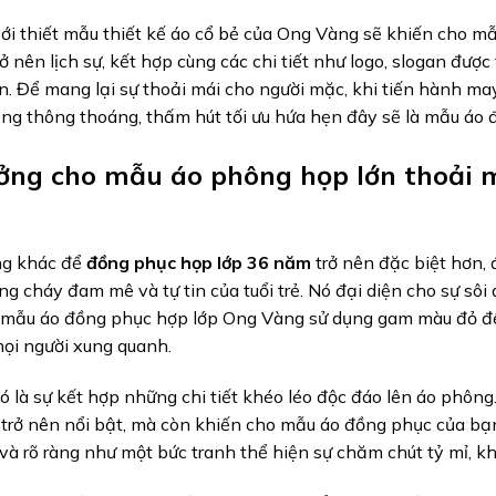
với thiết mẫu thiết kế áo cổ bẻ của Ong Vàng sẽ khiến cho m
ở nên lịch sự, kết hợp cùng các chi tiết như logo, slogan đượ
n. Để mang lại sự thoải mái cho người mặc, khi tiến hành ma
ng thông thoáng, thấm hút tối ưu hứa hẹn đây sẽ là mẫu áo 
ưởng cho mẫu áo phông họp lớn thoải 
ng khác để
đồng phục họp lớp 36 năm
trở nên đặc biệt hơn, 
ng cháy đam mê và tự tin của tuổi trẻ. Nó đại diện cho sự sô
 mẫu áo đồng phục hợp lớp Ong Vàng sử dụng gam màu đỏ để 
ọi người xung quanh.
ó là sự kết hợp những chi tiết khéo léo độc đáo lên áo phông.
trở nên nổi bật, mà còn khiến cho mẫu áo đồng phục của bạn
 và rõ ràng như một bức tranh thể hiện sự chăm chút tỷ mỉ, k