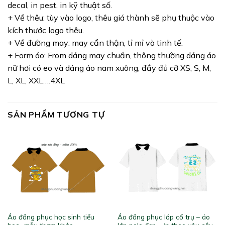
decal, in pest, in kỹ thuật số.
+ Về thêu: tùy vào logo, thêu giá thành sẽ phụ thuộc vào
kích thước logo thêu.
+ Về đường may: may cẩn thận, tỉ mỉ và tinh tế.
+ Form áo: From dáng may chuẩn, thông thường dáng áo
nữ hơi có eo và dáng áo nam xuông, đầy đủ cỡ XS, S, M,
L, XL, XXL….4XL
SẢN PHẨM TƯƠNG TỰ
Áo đồng phục học sinh tiểu
Áo đồng phục lớp cổ trụ – áo